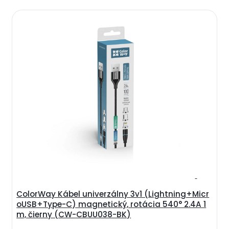
ColorWay Kábel univerzálny 3v1 (Lightning+Micr
oUSB+Type-C) magnetický, rotácia 540° 2.4A 1
m, čierny (CW-CBUU038-BK)