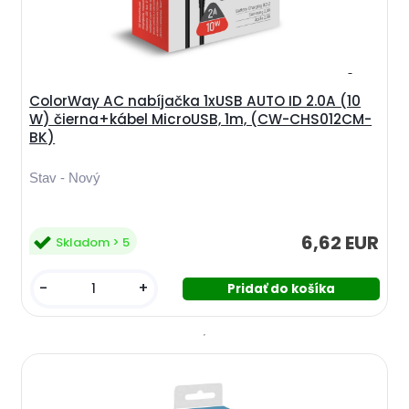
ColorWay AC nabíjačka 1xUSB AUTO ID 2.0A (10
W) čierna+kábel MicroUSB, 1m, (CW-CHS012CM-
BK)
Stav - Nový
6,62 EUR
Skladom > 5
-
+