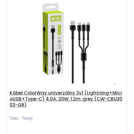
Kábel ColorWay univerzálny 3v1 (Lightning+Micr
oUSB+Type-C) 4.0A, 20W, 1.2m, grey (CW-CBU30
03-GR)
Stav - Nový