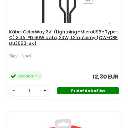
Kábel ColorWay 3v1 (Lightning+MicroUSB+Type-
C) 3.0A, PD 60W data, 20W, 1.2m, čierny (CW-CBP
DU3060-BK)
Stav - Nový
12,30 EUR
Skladom > 5
-
+