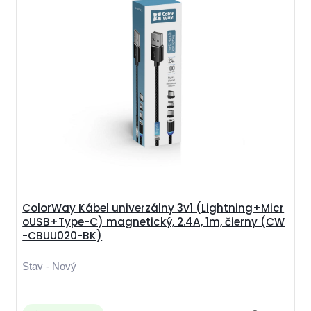
ColorWay Kábel univerzálny 3v1 (Lightning+Micr
oUSB+Type-C) magnetický, 2.4A, 1m, čierny (CW
-CBUU020-BK)
Stav - Nový