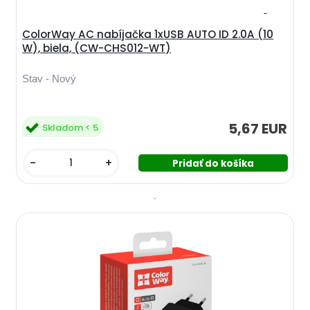
ColorWay AC nabíjačka 1xUSB AUTO ID 2.0A (10
W), biela, (CW-CHS012-WT)
Stav - Nový
5,67 EUR
Skladom < 5
-
+