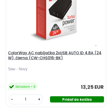
ColorWay AC nabíjačka 2xUSB AUTO ID 4.8A (24
W), čierna (CW-CHS016-BK)
Stav - Nový
13,25 EUR
Skladom > 5
-
+