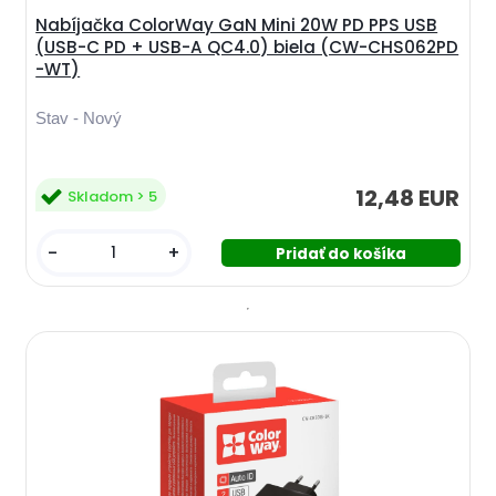
Nabíjačka ColorWay GaN Mini 20W PD PPS USB
(USB-C PD + USB-A QC4.0) biela (CW-CHS062PD
-WT)
Stav - Nový
12,48 EUR
Skladom > 5
-
+