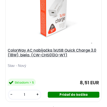
ColorWay AC nabíjačka 1xUSB Quick Charge 3.0
(18W), biela, (CW-CHS013Q-WT)
Stav - Nový
8,51 EUR
Skladom > 5
-
+