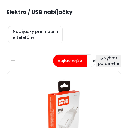
Elektro / USB nabíjačky
Nabíjačky pre mobiln
é telefóny
najlacnejšie
najdrahšie
na