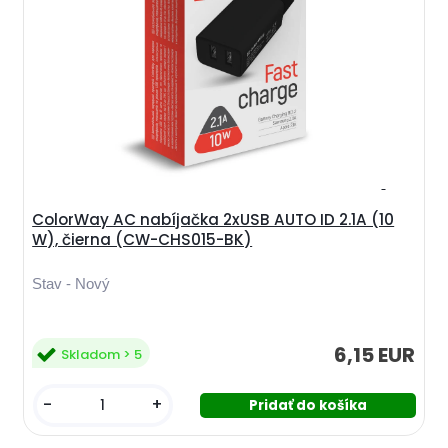
ColorWay AC nabíjačka 2xUSB AUTO ID 2.1A (10
W), čierna (CW-CHS015-BK)
Stav - Nový
6,15 EUR
Skladom > 5
-
+