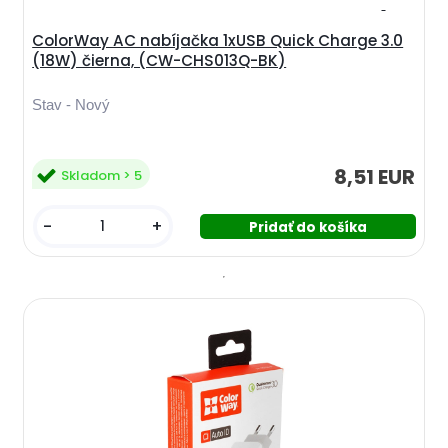
ColorWay AC nabíjačka 1xUSB Quick Charge 3.0
(18W) čierna, (CW-CHS013Q-BK)
Stav - Nový
8,51 EUR
Skladom > 5
-
+