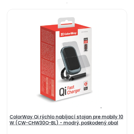
ColorWay Qi rýchlo nabíjací stojan pre mobily 10
W (CW-CHW30Q-BL) - modrý, poškodený obal