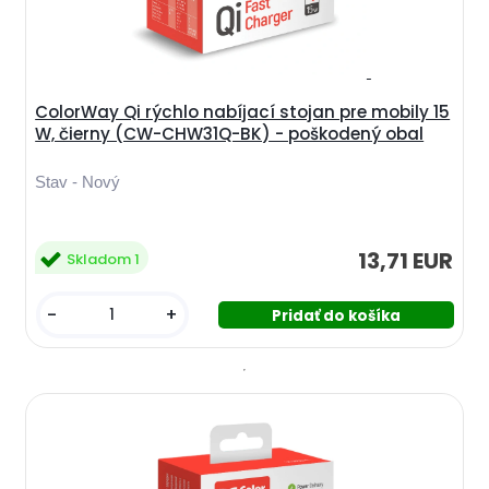
ColorWay Qi rýchlo nabíjací stojan pre mobily 15
W, čierny (CW-CHW31Q-BK) - poškodený obal
Stav - Nový
13,71 EUR
Skladom 1
-
+