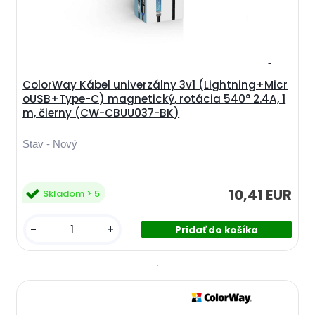
ColorWay Kábel univerzálny 3v1 (Lightning+Micr
oUSB+Type-C) magnetický, rotácia 540° 2.4A, 1
m, čierny (CW-CBUU037-BK)
Stav - Nový
10,41 EUR
Skladom > 5
-
+