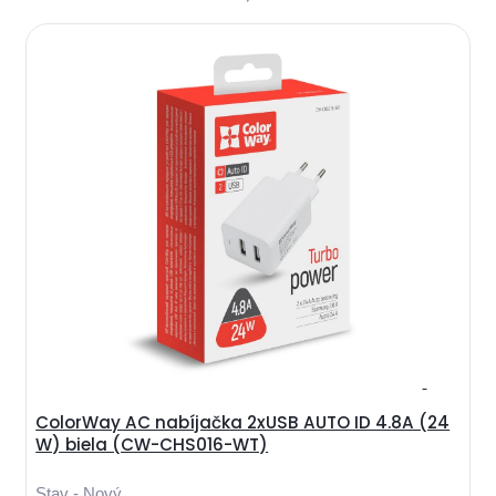
ColorWay AC nabíjačka 2xUSB AUTO ID 4.8A (24
W) biela (CW-CHS016-WT)
Stav - Nový