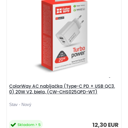
ColorWay AC nabíjačka (Type-C PD + USB QC3.
0) 20W V2, biela, (CW-CHS025QPD-WT)
Stav - Nový
12,30 EUR
Skladom > 5