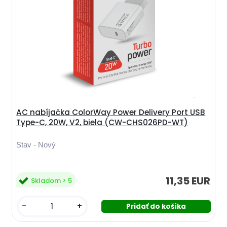
AC nabíjačka ColorWay Power Delivery Port USB
Type-C, 20W, V2, biela (CW-CHS026PD-WT)
Stav - Nový
11,35 EUR
Skladom > 5
-
+