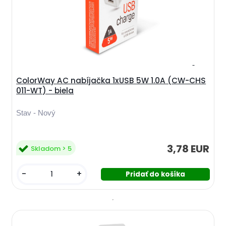
ColorWay AC nabíjačka 1xUSB 5W 1.0A (CW-CHS
011-WT) - biela
Stav - Nový
3,78 EUR
Skladom > 5
-
+