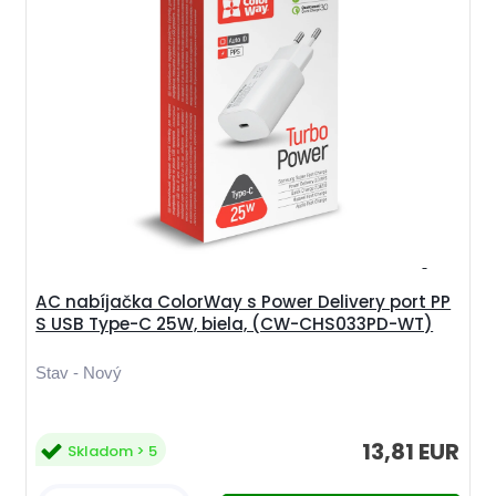
AC nabíjačka ColorWay s Power Delivery port PP
S USB Type-C 25W, biela, (CW-CHS033PD-WT)
Stav - Nový
13,81 EUR
Skladom > 5