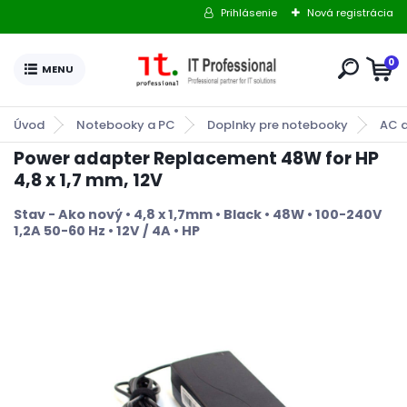
Prihlásenie
Nová registrácia
0
Úvod
Notebooky a PC
Doplnky pre notebooky
AC 
Power adapter Replacement 48W for HP
4,8 x 1,7 mm, 12V
Stav - Ako nový • 4,8 x 1,7mm • Black • 48W • 100-240V
1,2A 50-60 Hz • 12V / 4A • HP