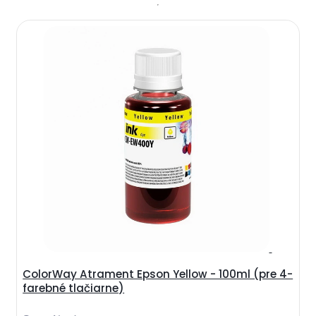
ColorWay Atrament Epson Yellow - 100ml (pre 4-
farebné tlačiarne)