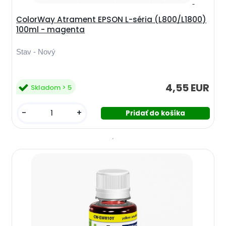
ColorWay Atrament EPSON L-séria (L800/L1800)
100ml - magenta
Stav - Nový
4,55 EUR
Skladom > 5
-
+