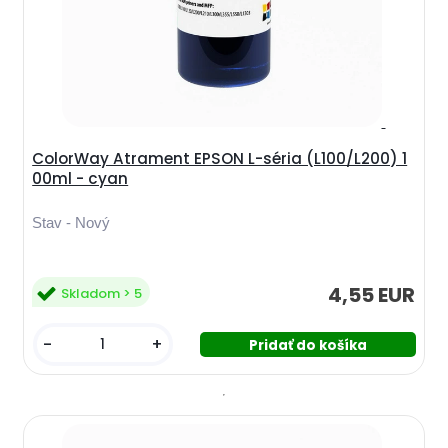
ColorWay Atrament EPSON L-séria (L100/L200) 1
00ml - cyan
Stav - Nový
4,55 EUR
Skladom > 5
-
+