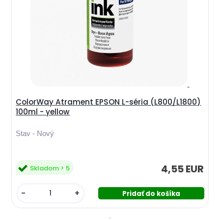
ColorWay Atrament EPSON L-séria (L800/L1800)
100ml - yellow
Stav - Nový
4,55 EUR
Skladom > 5
-
+