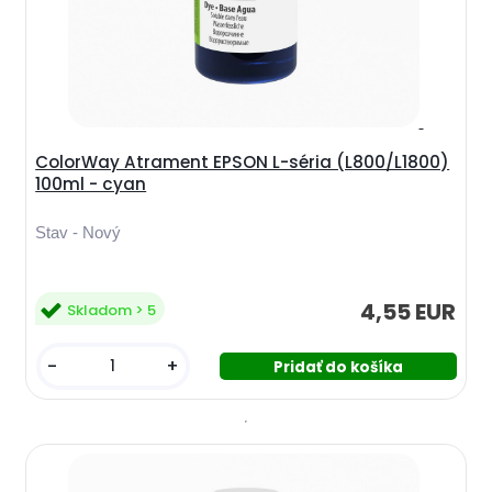
ColorWay Atrament EPSON L-séria (L800/L1800)
100ml - cyan
Stav - Nový
4,55 EUR
Skladom > 5
-
+