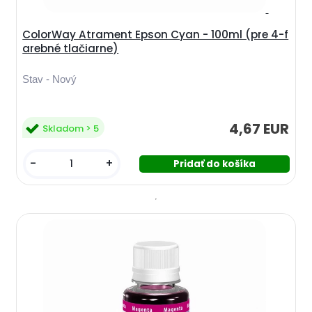
ColorWay Atrament Epson Cyan - 100ml (pre 4-f
arebné tlačiarne)
Stav - Nový
4,67 EUR
Skladom > 5
-
+