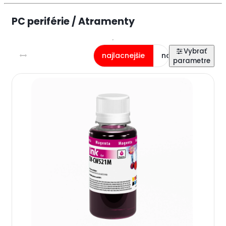
PC periférie / Atramenty
najlacnejšie
najdrahšie
na