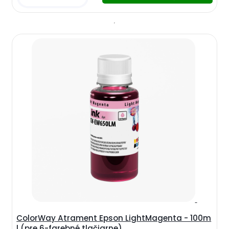
ColorWay Atrament Epson LightMagenta - 100m
l (pre 6-farebné tlačiarne)