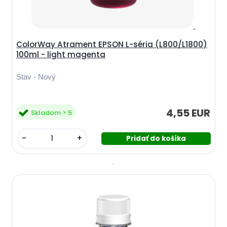
ColorWay Atrament EPSON L-séria (L800/L1800)
100ml - light magenta
Stav - Nový
4,55 EUR
Skladom > 5
-
+