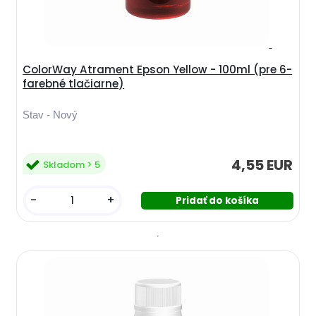
ColorWay Atrament Epson Yellow - 100ml (pre 6-
farebné tlačiarne)
Stav - Nový
4,55 EUR
Skladom > 5
-
+