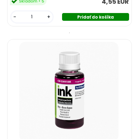
4,55 EUR
Skladom > 5
-
+