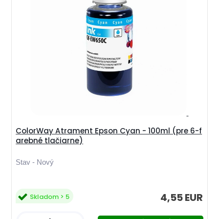
ColorWay Atrament Epson Cyan - 100ml (pre 6-f
arebné tlačiarne)
Stav - Nový
4,55 EUR
Skladom > 5