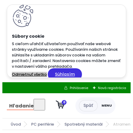
S cieľom uľahčiť užívateľom používať naše webové
stránky využívame cookies. Používaním našich stránok
súhlasíte s ukladaním súborov cookie na vašom
počítači / zariadení. Nastavenia cookies môžete zmeniť
v nastavení vášho prehliadača.
Súhlasím
Odmietnuť všetko
Prihlásenie
Nová registrácia
0
Hľadanie
Úvod
PC periférie
Spotrebný materiál
Atrament