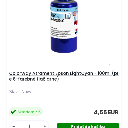
ColorWay Atrament Epson LightCyan - 100ml (pr
e 6-farebné tlačiarne)
Stav - Nový
4,55 EUR
Skladom > 5
-
+